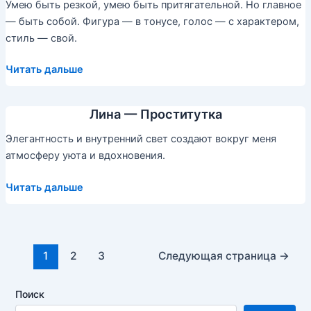
Умею быть резкой, умею быть притягательной. Но главное
— быть собой. Фигура — в тонусе, голос — с характером,
стиль — свой.
Проститутка
Читать дальше
Алиса
Лина — Проститутка
Элегантность и внутренний свет создают вокруг меня
атмосферу уюта и вдохновения.
Лина
Читать дальше
—
Проститутка
Постраничная
1
2
3
Следующая страница
→
навигация
записи
Поиск