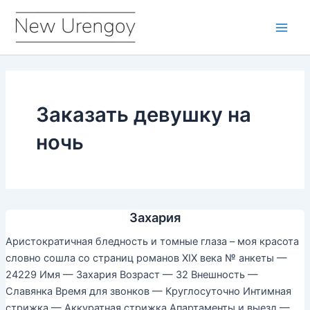
Перейти
к
Main
содержимому
Men
Заказать девушку на
ночь
Захария
Аристократичная бледность и томные глаза – моя красота
словно сошла со страниц романов XIX века № анкеты —
24229 Имя — Захария Возраст — 32 Внешность —
Славянка Время для звонков — Круглосуточно Интимная
стрижка — Аккуратная стрижка Апартаменты и выезд —