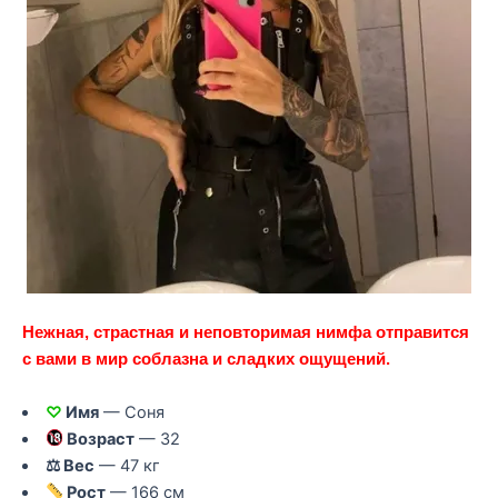
Нежная, страстная и неповторимая нимфа отправится
с вами в мир соблазна и сладких ощущений.
♡
Имя
— Соня
Возраст
— 32
⚖ Вес
— 47 кг
Рост
— 166 см