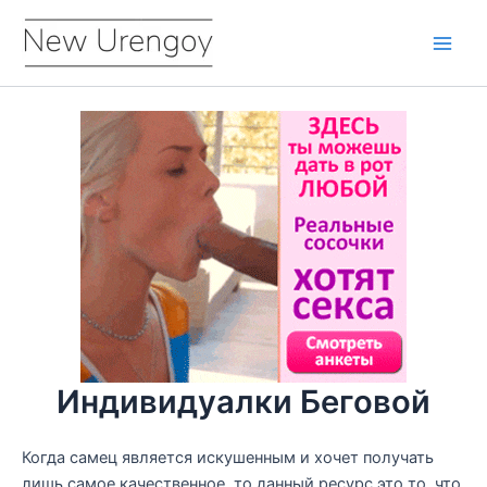
Перейти
к
Main
содержимому
Men
Индивидуалки Беговой
Когда самец является искушенным и хочет получать
лишь самое качественное, то данный ресурс это то, что