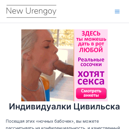
Перейти
к
Main
содержимому
Men
Индивидуалки Цивильска
Посещая этих «ночных бабочек», вы можете
рассчитывать на конфиденциальность, и качественный