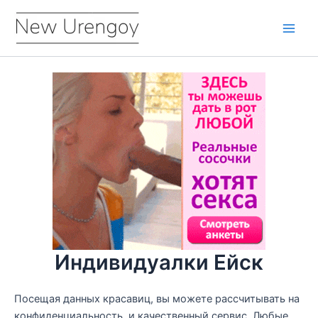
Перейти
к
Main
содержимому
Men
Индивидуалки Ейск
Посещая данных красавиц, вы можете рассчитывать на
конфиденциальность, и качественный сервис. Любые