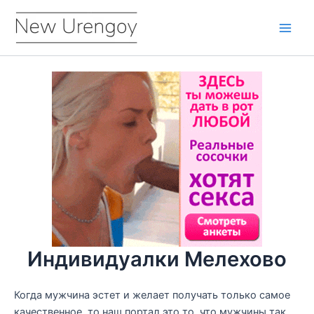
Перейти
к
Main
содержимому
Men
Индивидуалки Мелехово
Когда мужчина эстет и желает получать только самое
качественное, то наш портал это то, что мужчины так