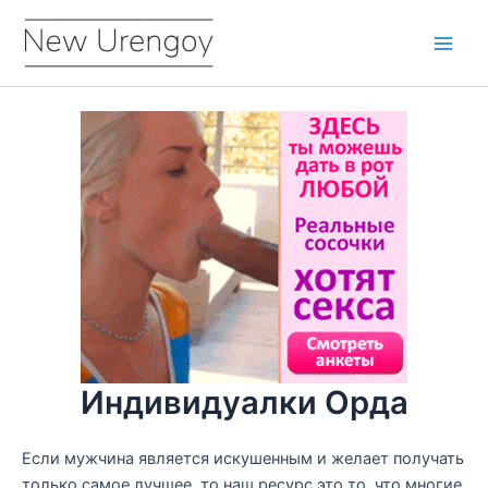
Перейти
к
Main
содержимому
Men
Индивидуалки Орда
Если мужчина является искушенным и желает получать
только самое лучшее, то наш ресурс это то, что многие