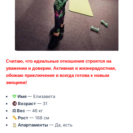
Считаю, что идеальные отношения строятся на
уважении и доверии. Активная и жизнерадостная,
обожаю приключения и всегда готова к новым
эмоциям!
♡
Имя
— Елизавета
Возраст
— 31
⚖ Вес
— 46 кг
Рост
— 168 см
Апартаменты
— Да, есть