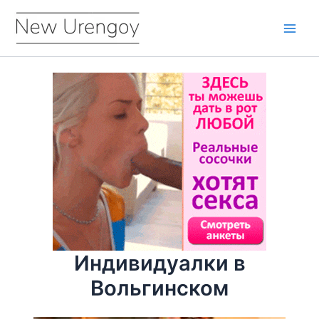
Перейти
к
Main
содержимому
Men
Индивидуалки в
Вольгинском