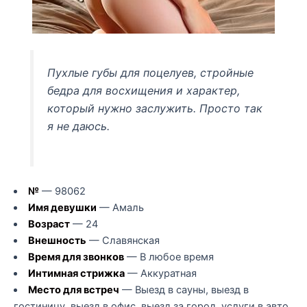
Пухлые губы для поцелуев, стройные
бедра для восхищения и характер,
который нужно заслужить. Просто так
я не даюсь.
№
— 98062
Имя девушки
— Амаль
Возраст
— 24
Внешность
— Славянская
Время для звонков
— В любое время
Интимная стрижка
— Аккуратная
Место для встреч
— Выезд в сауны, выезд в
гостиницу, выезд в офис, выезд за город, услуги в авто