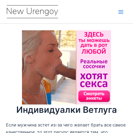
Перейти
к
Main
содержимому
Men
Индивидуалки Ветлуга
Если мужчина эстет из-за чего желает брать все самое
качественное, то этот ресурс является тем, что