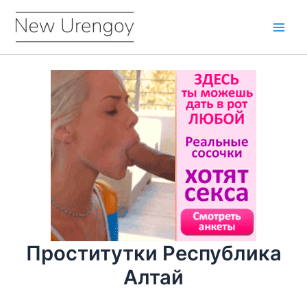
Перейти
к
Main
содержимому
Men
Проститутки Республика
Алтай