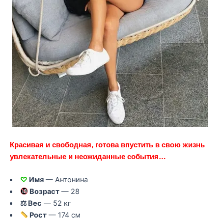
Красивая и свободная, готова впустить в свою жизнь
увлекательные и неожиданные события…
♡
Имя
— Антонина
Возраст
— 28
⚖ Вес
— 52 кг
Рост
— 174 см