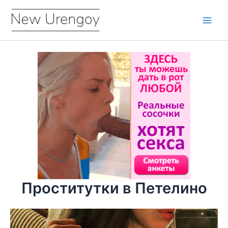
Перейти
к
Main
содержимому
Men
Проститутки в Петелино