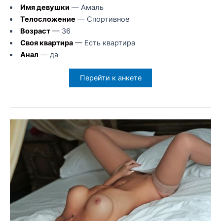
Имя девушки
— Амаль
Телосложение
— Спортивное
Возраст
— 36
Своя квартира
— Есть квартира
Анал
— да
Перейти к анкете