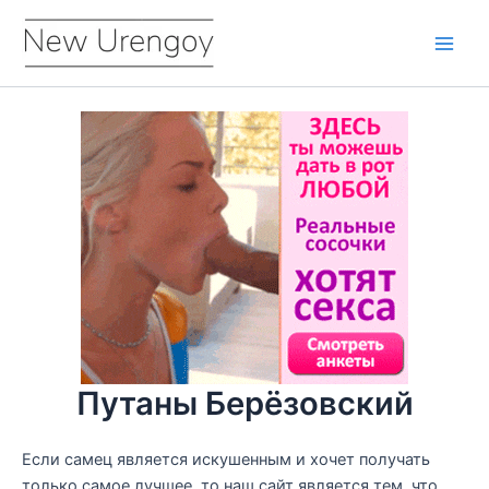
Перейти
к
Main
содержимому
Men
Путаны Берёзовский
Если самец является искушенным и хочет получать
только самое лучшее, то наш сайт является тем, что