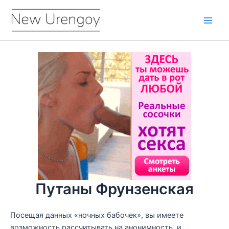
Перейти
к
Main
содержимому
Men
Путаны Фрунзенская
Посещая данных «ночных бабочек», вы имеете
возможность рассчитывать на анонимность, и