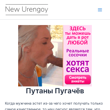
Перейти
к
Main
содержимому
Men
Путаны Пугачёв
Когда мужчина эстет из-за чего хочет получать только
самое качественное, то наш ресурс является тем, что