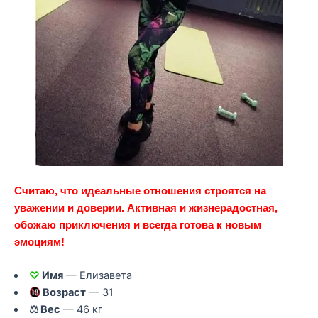
Считаю, что идеальные отношения строятся на
уважении и доверии. Активная и жизнерадостная,
обожаю приключения и всегда готова к новым
эмоциям!
♡
Имя
— Елизавета
Возраст
— 31
⚖ Вес
— 46 кг