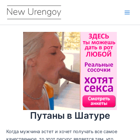
Перейти
к
Main
содержимому
Men
Путаны в Шатуре
Когда мужчина эстет и хочет получать все самое
качественное, то этот ресурс является тем, что