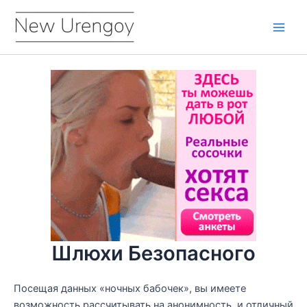
Перейти
к
Main
содержимому
Men
Шлюхи Безопасного
Посещая данных «ночных бабочек», вы имеете
возможность рассчитывать на анонимность, и отличный