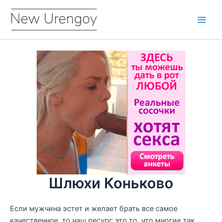
Перейти
к
Main
содержимому
Men
Шлюхи Коньково
Если мужчина эстет и желает брать все самое
качественное, то наш ресурс это то, что многие так