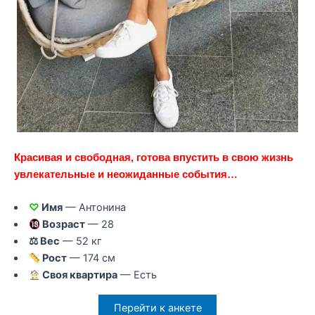
Красивая и свободная, готова впустить в свою жизнь
увлекательные и неожиданные события…
♡
Имя
— Антонина
Возраст
— 28
⚖ Вес
— 52 кг
Рост
— 174 см
Своя квартира
— Есть
Перейти к анкете